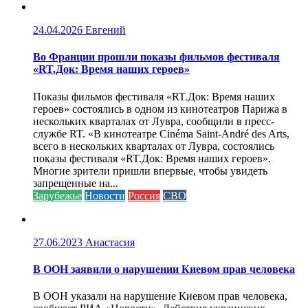
24.04.2026
Евгений
Во Франции прошли показы фильмов фестиваля
«RT.Док: Время наших героев»
Показы фильмов фестиваля «RT.Док: Время наших
героев» состоялись в одном из кинотеатров Парижа в
нескольких кварталах от Лувра, сообщили в пресс-
службе RT. «В кинотеатре Cinéma Saint-André des Arts,
всего в нескольких кварталах от Лувра, состоялись
показы фестиваля «RT.Док: Время наших героев».
Многие зрители пришли впервые, чтобы увидеть
запрещенные на...
Зарубежье
Новости
Россия
СВО
27.06.2023
Анастасия
В ООН заявили о нарушении Киевом прав человека
В ООН указали на нарушение Киевом прав человека,