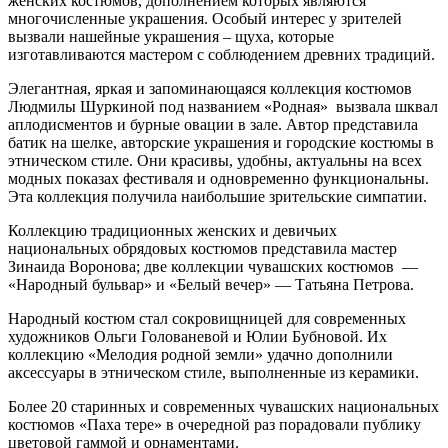
женских костюмов, дополнением которых являются
многочисленные украшения. Особый интерес у зрителей
вызвали нашейные украшения – щуха, которые
изготавливаются мастером с соблюдением древних традиций.
Элегантная, яркая и запоминающаяся коллекция костюмов
Людмилы Шуркиной под названием «Родная» вызвала шквал
аплодисментов и бурные овации в зале. Автор представила
батик на шелке, авторские украшения и городские костюмы в
этническом стиле. Они красивы, удобны, актуальны на всех
модных показах фестиваля и одновременно функциональны.
Эта коллекция получила наибольшие зрительские симпатии.
Коллекцию традиционных женских и девичьих
национальных обрядовых костюмов представила мастер
Зинаида Воронова; две коллекции чувашских костюмов —
«Народный бульвар» и «Белый вечер» — Татьяна Петрова.
Народный костюм стал сокровищницей для современных
художников Ольги Голованевой и Юлии Бубновой. Их
коллекцию «Мелодия родной земли» удачно дополнили
аксессуары в этническом стиле, выполненные из керамики.
Более 20 старинных и современных чувашских национальных
костюмов «Паха тере» в очередной раз порадовали публику
цветовой гаммой и орнаментами.