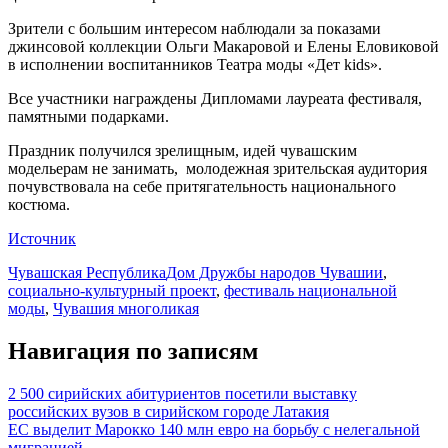
Зрители с большим интересом наблюдали за показами
джинсовой коллекции Ольги Макаровой и Елены Еловиковой
в исполнении воспитанников Театра моды «Дет kids».
Все участники награждены Дипломами лауреата фестиваля,
памятными подарками.
Праздник получился зрелищным, идей чувашским
модельерам не занимать, молодежная зрительская аудитория
почувствовала на себе притягательность национального
костюма.
Источник
Чувашская Республика
Дом Дружбы народов Чувашии
,
социально-культурный проект
,
фестиваль национальной
моды
,
Чувашия многоликая
Навигация по записям
2 500 сирийских абитуриентов посетили выставку
российских вузов в сирийском городе Латакия
ЕС выделит Марокко 140 млн евро на борьбу с нелегальной
миграцией