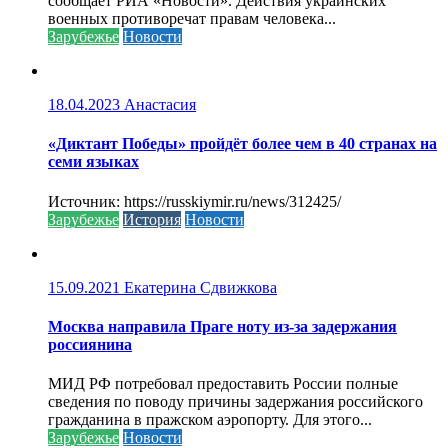
сообщает РИА «Новости». Действия украинских
военных противоречат правам человека...
Зарубежье
Новости
18.04.2023
Анастасия
«Диктант Победы» пройдёт более чем в 40 странах на
семи языках
Источник: https://russkiymir.ru/news/312425/
Зарубежье
История
Новости
15.09.2021
Екатерина Сдвижкова
Москва направила Праге ноту из-за задержания
россиянина
МИД РФ потребовал предоставить России полные
сведения по поводу причины задержания российского
гражданина в пражском аэропорту. Для этого...
Зарубежье
Новости