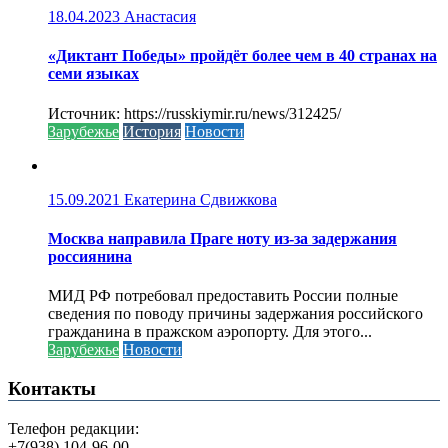
18.04.2023
Анастасия
«Диктант Победы» пройдёт более чем в 40 странах на
семи языках
Источник: https://russkiymir.ru/news/312425/
Зарубежье
История
Новости
15.09.2021
Екатерина Сдвижкова
Москва направила Праге ноту из-за задержания
россиянина
МИД РФ потребовал предоставить России полные
сведения по поводу причины задержания российского
гражданина в пражском аэропорту. Для этого...
Зарубежье
Новости
Контакты
Телефон редакции:
+7(938) 104-96-00