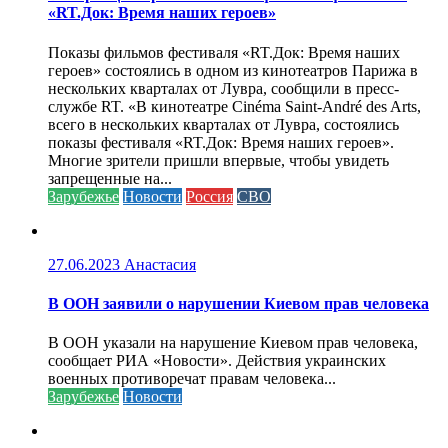
«RT.Док: Время наших героев»
Показы фильмов фестиваля «RT.Док: Время наших
героев» состоялись в одном из кинотеатров Парижа в
нескольких кварталах от Лувра, сообщили в пресс-
службе RT. «В кинотеатре Cinéma Saint-André des Arts,
всего в нескольких кварталах от Лувра, состоялись
показы фестиваля «RT.Док: Время наших героев».
Многие зрители пришли впервые, чтобы увидеть
запрещенные на...
Зарубежье
Новости
Россия
СВО
27.06.2023
Анастасия
В ООН заявили о нарушении Киевом прав человека
В ООН указали на нарушение Киевом прав человека,
сообщает РИА «Новости». Действия украинских
военных противоречат правам человека...
Зарубежье
Новости