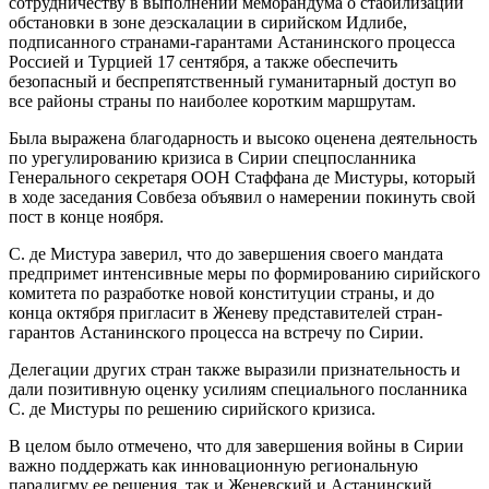
сотрудничеству в выполнении меморандума о стабилизации
обстановки в зоне деэскалации в сирийском Идлибе,
подписанного странами-гарантами Астанинского процесса
Россией и Турцией 17 сентября, а также обеспечить
безопасный и беспрепятственный гуманитарный доступ во
все районы страны по наиболее коротким маршрутам.
Была выражена благодарность и высоко оценена деятельность
по урегулированию кризиса в Сирии спецпосланника
Генерального секретаря ООН Стаффана де Мистуры, который
в ходе заседания Совбеза объявил о намерении покинуть свой
пост в конце ноября.
С. де Мистура заверил, что до завершения своего мандата
предпримет интенсивные меры по формированию сирийского
комитета по разработке новой конституции страны, и до
конца октября пригласит в Женеву представителей стран-
гарантов Астанинского процесса на встречу по Сирии.
Делегации других стран также выразили признательность и
дали позитивную оценку усилиям специального посланника
С. де Мистуры по решению сирийского кризиса.
В целом было отмечено, что для завершения войны в Сирии
важно поддержать как инновационную региональную
парадигму ее решения, так и Женевский и Астанинский