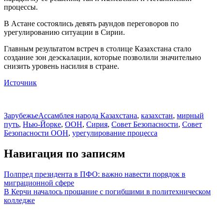
процессы.
В Астане состоялись девять раундов переговоров по
урегулированию ситуации в Сирии.
Главным результатом встреч в столице Казахстана стало
создание зон деэскалации, которые позволили значительно
снизить уровень насилия в стране.
Источник
Зарубежье
Ассамблея народа Казахстана
,
казахстан
,
мирный
путь
,
Нью-Йорке
,
ООН
,
Сирия
,
Совет Безопасности
,
Совет
Безопасности ООН
,
урегулирование процесса
Навигация по записям
Полпред президента в ПФО: важно навести порядок в
миграционной сфере
В Керчи началось прощание с погибшими в политехническом
колледже