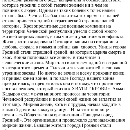
которые уносили с собой тысячи жизней ни в чем не
повинных людей. Одним из таких болевых точек нашей
страны была Чечня. Слабая политика тех времен в нашей
стране привело к одной из трагической странице нашей
истории . Кровопролитные две военные компании на
территории Чеченской республики унесли с собой много
жизней мирных людей, в том числе и участников конфликта.
Жизнь, которая дарована Господом нашим на созидание и
любовь, сгорала в пламени войны как хворост. Улицы города
Грозный стали страшной ареной, на которых царила смерть и
хаос. Война поглощала все живое, в том числе и
человеческие жизни. Мир стал свидетелем одной из страшной
трагедии того времени. Тысячи и тысячи жизней гасли как
утренние звезды. Но ничто не вечно и всему приходит конец,
и пришел конец войне, и по воле Господа нашего война
прекратилась, и прекратилась она и потому, что против нее
восстал человек, который сказал » ХВАТИТ КРОВИ». Ахмат
Кадыров стал у руля мирного процесса на территории
Чеченской республики и ценой своей жизни он заплатил за
этот мир. Мирная жизнь, хоть и с трудом, начала входить в
каждый дом и на каждую улицу . И на этот поприще
появилась Общественная организация «Наш дом город
Грозный». Эта организация и продолжило дело налаживания
мирной жизни. Бывшие жители города Грозный стали