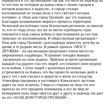
обращаться в эту организацию так как это была их надежда на
то что они не потеряли до конца связь с своим городом в
котором родились и выросли., в городе столько
воспоминаний не только боли а того светлого которое
потеряно и «Наш дом город Грозный» дал эту надежду.
Благодаря налаживанию мирного процесса территория
Чеченской республики стала безопасным регионом, но многие
те, кто от сюда уехал, все же не могли перебороть страх
пережитого ведь ужасы войны и преследования до сих пор
тревожат их воспоминания. И общественная организация »
Наш дом город Грозный» дала надежду вернутся, хотя бы на
время, в те родные места. В рамках проекта «МОСТ
ДРУЖБЫ» эта организация продолжает поиск могил на
заброшенных кладбищах. Устраивает поездки бывших
грозненцев на свою родину. Майские встречи грозненцев
каждый год радуют глаз тех людей, кто покинул свою родину
из-за войны. Сотни людей с различных регионов
устремляются на Кавказ, что бы провести несколько дней в
кругу тех с кем учились и выросли и жили по соседству.
Атмосфера праздника и настоящего Кавказского застолья
царит на этих встречах. Глядя со стороны на лица тех кто
приехал на этот праздник понимаешь и все же мир не
безнадежен пока люди тянутся друг к другу и надежду им дает
на это «НАШ ДОМ ГОРОД ГРОЗНЫЙ».