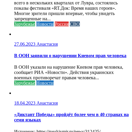
всего в нескольких кварталах от Лувра, состоялись
показы фестиваля «RT.Док: Время наших героев».
Многие зрители пришли впервые, чтобы увидеть
запрещенные на...
Зарубежье
Новости
Россия
СВО
27.06.2023
Анастасия
В ООН заявили о нарушении Киевом прав человека
В ООН указали на нарушение Киевом прав человека,
сообщает РИА «Новости». Действия украинских
военных противоречат правам человека...
Зарубежье
Новости
18.04.2023
Анастасия
«Диктант Победы» пройдёт более чем в 40 странах на
семи языках
Источник: https://russkiymir.ru/news/312425/