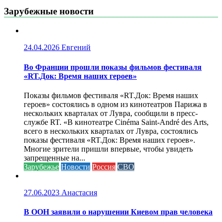
Зарубежные новости
24.04.2026
Евгений
Во Франции прошли показы фильмов фестиваля
«RT.Док: Время наших героев»
Показы фильмов фестиваля «RT.Док: Время наших
героев» состоялись в одном из кинотеатров Парижа в
нескольких кварталах от Лувра, сообщили в пресс-
службе RT. «В кинотеатре Cinéma Saint-André des Arts,
всего в нескольких кварталах от Лувра, состоялись
показы фестиваля «RT.Док: Время наших героев».
Многие зрители пришли впервые, чтобы увидеть
запрещенные на...
Зарубежье
Новости
Россия
СВО
27.06.2023
Анастасия
В ООН заявили о нарушении Киевом прав человека