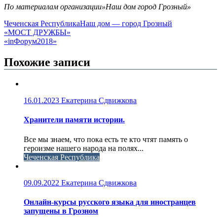
По материалам организации»Наш дом город Грозный»
Чеченская Республика
Наш дом — город Грозный
Навигация
«МОСТ ДРУЖБЫ»
«inФорум2018»
по
записям
Похожие записи
16.01.2023
Екатерина Сдвижкова
Хранители памяти истории.
Все мы знаем, что пока есть те кто чтят память о
героизме нашего народа на полях...
Чеченская Республика
09.09.2022
Екатерина Сдвижкова
Онлайн-курсы русского языка для иностранцев
запущены в Грозном