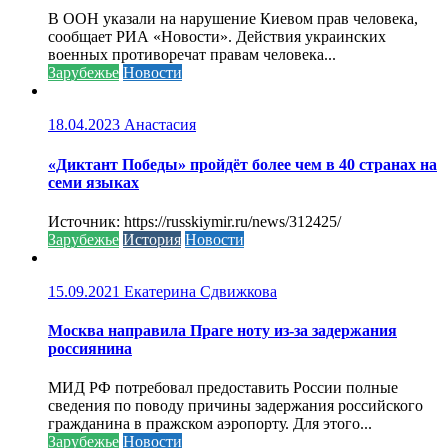
В ООН указали на нарушение Киевом прав человека,
сообщает РИА «Новости». Действия украинских
военных противоречат правам человека...
Зарубежье
Новости
18.04.2023
Анастасия
«Диктант Победы» пройдёт более чем в 40 странах на
семи языках
Источник: https://russkiymir.ru/news/312425/
Зарубежье
История
Новости
15.09.2021
Екатерина Сдвижкова
Москва направила Праге ноту из-за задержания
россиянина
МИД РФ потребовал предоставить России полные
сведения по поводу причины задержания российского
гражданина в пражском аэропорту. Для этого...
Зарубежье
Новости