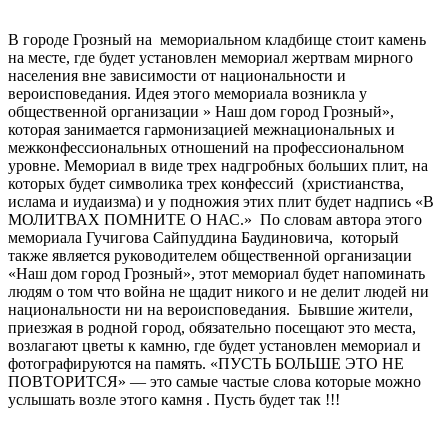
В городе Грозный на мемориальном кладбище стоит камень
на месте, где будет установлен мемориал жертвам мирного
населения вне зависимости от национальности и
вероисповедания. Идея этого мемориала возникла у
общественной организации » Наш дом город Грозный»,
которая занимается гармонизацией межнациональных и
межконфессиональных отношений на профессиональном
уровне. Мемориал в виде трех надгробных больших плит, на
которых будет символика трех конфессий (христианства,
ислама и иудаизма) и у подножия этих плит будет надпись «В
МОЛИТВАХ ПОМНИТЕ О НАС.» По словам автора этого
мемориала Гучигова Сайпуддина Баудиновича, который
также является руководителем общественной организации
«Наш дом город Грозный», этот мемориал будет напоминать
людям о том что война не щадит никого и не делит людей ни
национальности ни на вероисповедания. Бывшие жители,
приезжая в родной город, обязательно посещают это места,
возлагают цветы к камню, где будет установлен мемориал и
фотографируются на память. «ПУСТЬ БОЛЬШЕ ЭТО НЕ
ПОВТОРИТСЯ» — это самые частые слова которые можно
услышать возле этого камня . Пусть будет так !!!