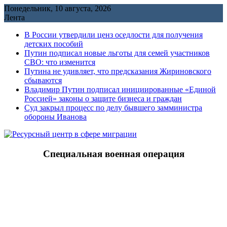
Перейти
Понедельник, 10 августа, 2026
к
Лента
содержимому
В России утвердили ценз оседлости для получения
детских пособий
Путин подписал новые льготы для семей участников
СВО: что изменится
Путина не удивляет, что предсказания Жириновского
сбываются
Владимир Путин подписал инициированные «Единой
Россией» законы о защите бизнеса и граждан
Cуд закрыл процесс по делу бывшего замминистра
обороны Иванова
Специальная военная операция