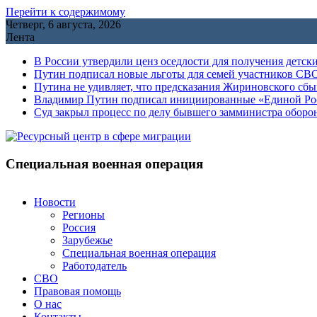
Перейти к содержимому
Четверг, 6 августа, 2026
Лента
В России утвердили ценз оседлости для получения детск
Путин подписал новые льготы для семей участников СВО
Путина не удивляет, что предсказания Жириновского сб
Владимир Путин подписал инициированные «Единой Росс
Cуд закрыл процесс по делу бывшего замминистра обор
Специальная военная операция
Новости
Регионы
Россия
Зарубежье
Специальная военная операция
Работодатель
СВО
Правовая помощь
О нас
Контакты