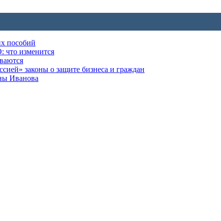
их пособий
: что изменится
ываются
ией» законы о защите бизнеса и граждан
оны Иванова