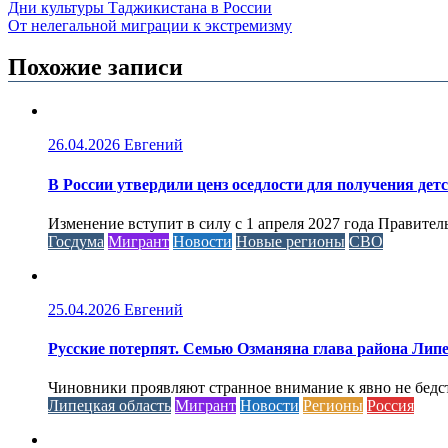
Дни культуры Таджикистана в России
От нелегальной миграции к экстремизму
Похожие записи
26.04.2026
Евгений
В России утвердили ценз оседлости для получения дет
Изменение вступит в силу с 1 апреля 2027 года Правител
Госдума
Мигрант
Новости
Новые регионы
СВО
25.04.2026
Евгений
Русские потерпят. Семью Озманяна глава района Липе
Чиновники проявляют странное внимание к явно не бед
Липецкая область
Мигрант
Новости
Регионы
Россия