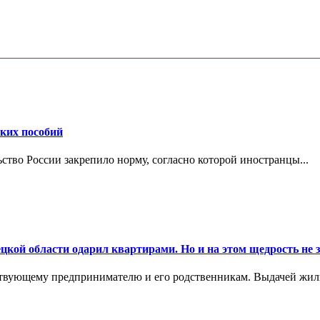
ских пособий
ьство России закрепило норму, согласно которой иностранцы...
цкой области одарил квартирами. Но и на этом щедрость не 
ствующему предпринимателю и его родственникам. Выдачей жил