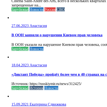
Cinéma Saint-André des Arts, всего в нескольких кварта
запрещенные на...
Зарубежье
Новости
Россия
СВО
27.06.2023
Анастасия
В ООН заявили о нарушении Киевом прав человека
В ООН указали на нарушение Киевом прав человека, соо
Зарубежье
Новости
18.04.2023
Анастасия
«Диктант Победы» пройдёт более чем в 40 странах на 
Источник: https://russkiymir.ru/news/312425/
Зарубежье
История
Новости
15.09.2021
Екатерина Сдвижкова