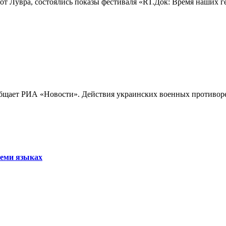
лах от Лувра, состоялись показы фестиваля «RT.Док: Время наших
бщает РИА «Новости». Действия украинских военных противореч
семи языках