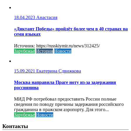
18.04.2023
Анастасия
«Диктант Победы» пройдёт более чем в 40 странах на
семи языках
Источник: https://russkiymir.ru/news/312425/
Зарубежье
История
Новости
15.09.2021
Екатерина Сдвижкова
Москва направила Праге ноту из-за задержания
россиянина
МИД РФ потребовал предоставить России полные
сведения по поводу причины задержания российского
гражданина в пражском аэропорту. Для этого...
Зарубежье
Новости
Контакты