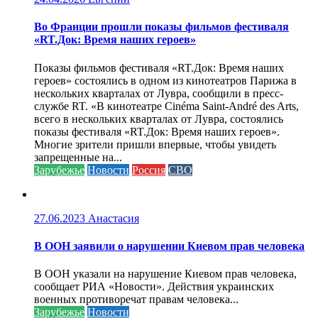
Во Франции прошли показы фильмов фестиваля
«RT.Док: Время наших героев»
Показы фильмов фестиваля «RT.Док: Время наших
героев» состоялись в одном из кинотеатров Парижа в
нескольких кварталах от Лувра, сообщили в пресс-
службе RT. «В кинотеатре Cinéma Saint-André des Arts,
всего в нескольких кварталах от Лувра, состоялись
показы фестиваля «RT.Док: Время наших героев».
Многие зрители пришли впервые, чтобы увидеть
запрещенные на...
Зарубежье
Новости
Россия
СВО
27.06.2023
Анастасия
В ООН заявили о нарушении Киевом прав человека
В ООН указали на нарушение Киевом прав человека,
сообщает РИА «Новости». Действия украинских
военных противоречат правам человека...
Зарубежье
Новости