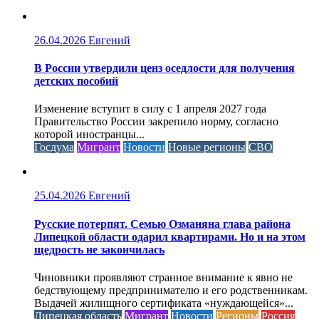
26.04.2026
Евгений
В России утвердили ценз оседлости для получения
детских пособий
Изменение вступит в силу с 1 апреля 2027 года
Правительство России закрепило норму, согласно
которой иностранцы...
Госдума
Мигрант
Новости
Новые регионы
СВО
25.04.2026
Евгений
Русские потерпят. Семью Озманяна глава района
Липецкой области одарил квартирами. Но и на этом
щедрость не закончилась
Чиновники проявляют странное внимание к явно не
бедствующему предпринимателю и его родственникам.
Выдачей жилищного сертификата «нуждающейся»...
Липецкая область
Мигрант
Новости
Регионы
Россия