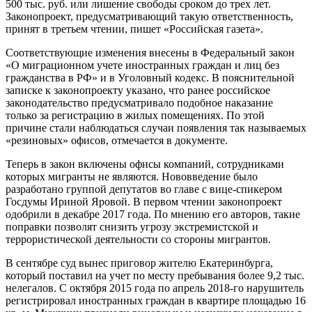
500 тыс. руб. или лишение свободы сроком до трех лет.
Законопроект, предусматривающий такую ответственность,
принят в третьем чтении, пишет «Российская газета».
Соответствующие изменения внесены в Федеральный закон
«О миграционном учете иностранных граждан и лиц без
гражданства в РФ» и в Уголовный кодекс. В пояснительной
записке к законопроекту указано, что ранее российское
законодательство предусматривало подобное наказание
только за регистрацию в жилых помещениях. По этой
причине стали наблюдаться случаи появления так называемых
«резиновых» офисов, отмечается в документе.
Теперь в закон включены офисы компаний, сотрудниками
которых мигранты не являются. Нововведение было
разработано группой депутатов во главе с вице-спикером
Госдумы Ириной Яровой. В первом чтении законопроект
одобрили в декабре 2017 года. По мнению его авторов, такие
поправки позволят снизить угрозу экстремистской и
террористической деятельности со стороны мигрантов.
В сентябре суд вынес приговор жителю Екатеринбурга,
который поставил на учет по месту пребывания более 9,2 тыс.
нелегалов. С октября 2015 года по апрель 2018-го нарушитель
регистрировал иностранных граждан в квартире площадью 16