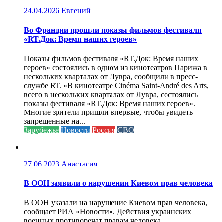
24.04.2026
Евгений
Во Франции прошли показы фильмов фестиваля
«RT.Док: Время наших героев»
Показы фильмов фестиваля «RT.Док: Время наших
героев» состоялись в одном из кинотеатров Парижа в
нескольких кварталах от Лувра, сообщили в пресс-
службе RT. «В кинотеатре Cinéma Saint-André des Arts,
всего в нескольких кварталах от Лувра, состоялись
показы фестиваля «RT.Док: Время наших героев».
Многие зрители пришли впервые, чтобы увидеть
запрещенные на...
Зарубежье
Новости
Россия
СВО
27.06.2023
Анастасия
В ООН заявили о нарушении Киевом прав человека
В ООН указали на нарушение Киевом прав человека,
сообщает РИА «Новости». Действия украинских
военных противоречат правам человека...