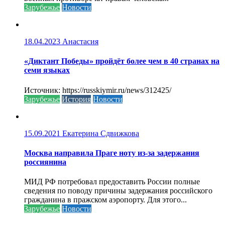
Зарубежье
Новости
18.04.2023
Анастасия
«Диктант Победы» пройдёт более чем в 40 странах на
семи языках
Источник: https://russkiymir.ru/news/312425/
Зарубежье
История
Новости
15.09.2021
Екатерина Сдвижкова
Москва направила Праге ноту из-за задержания
россиянина
МИД РФ потребовал предоставить России полные
сведения по поводу причины задержания российского
гражданина в пражском аэропорту. Для этого...
Зарубежье
Новости