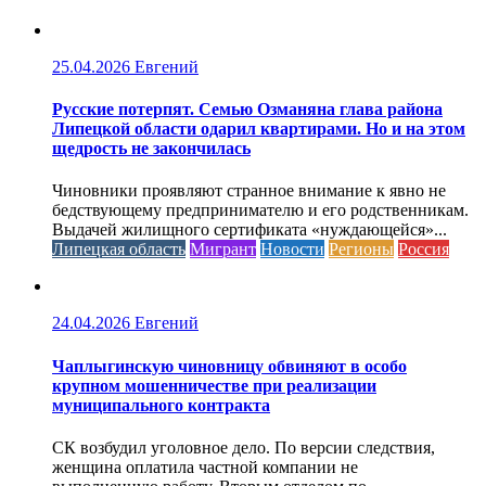
25.04.2026
Евгений
Русские потерпят. Семью Озманяна глава района
Липецкой области одарил квартирами. Но и на этом
щедрость не закончилась
Чиновники проявляют странное внимание к явно не
бедствующему предпринимателю и его родственникам.
Выдачей жилищного сертификата «нуждающейся»...
Липецкая область
Мигрант
Новости
Регионы
Россия
24.04.2026
Евгений
Чаплыгинскую чиновницу обвиняют в особо
крупном мошенничестве при реализации
муниципального контракта
СК возбудил уголовное дело. По версии следствия,
женщина оплатила частной компании не