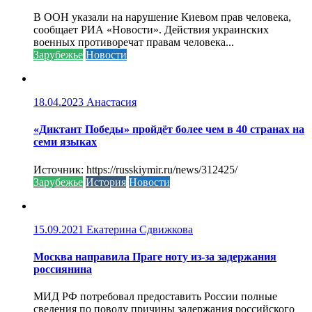
В ООН указали на нарушение Киевом прав человека,
сообщает РИА «Новости». Действия украинских
военных противоречат правам человека...
Зарубежье
Новости
18.04.2023
Анастасия
«Диктант Победы» пройдёт более чем в 40 странах на
семи языках
Источник: https://russkiymir.ru/news/312425/
Зарубежье
История
Новости
15.09.2021
Екатерина Сдвижкова
Москва направила Праге ноту из-за задержания
россиянина
МИД РФ потребовал предоставить России полные
сведения по поводу причины задержания российского