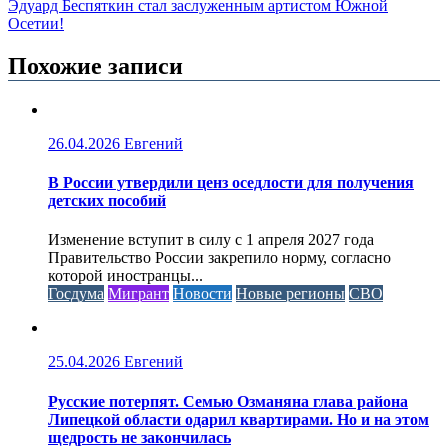
Эдуард Беспяткин стал заслуженным артистом Южной
Осетии!
Похожие записи
26.04.2026
Евгений
В России утвердили ценз оседлости для получения
детских пособий
Изменение вступит в силу с 1 апреля 2027 года
Правительство России закрепило норму, согласно
которой иностранцы...
Госдума
Мигрант
Новости
Новые регионы
СВО
25.04.2026
Евгений
Русские потерпят. Семью Озманяна глава района
Липецкой области одарил квартирами. Но и на этом
щедрость не закончилась