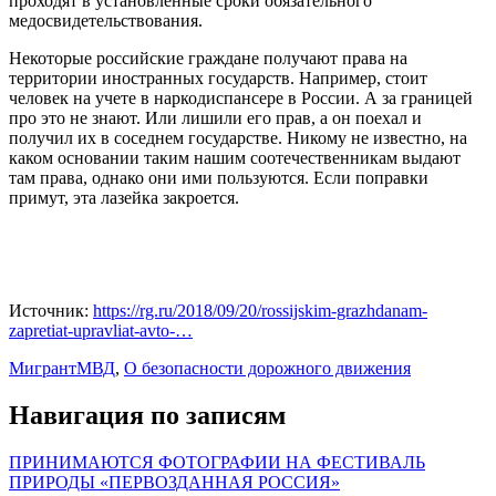
проходят в установленные сроки обязательного
медосвидетельствования.
Некоторые российские граждане получают права на
территории иностранных государств. Например, стоит
человек на учете в наркодиспансере в России. А за границей
про это не знают. Или лишили его прав, а он поехал и
получил их в соседнем государстве. Никому не известно, на
каком основании таким нашим соотечественникам выдают
там права, однако они ими пользуются. Если поправки
примут, эта лазейка закроется.
Источник:
https://rg.ru/2018/09/20/rossijskim-grazhdanam-
zapretiat-upravliat-avto-…
Мигрант
МВД
,
О безопасности дорожного движения
Навигация по записям
ПРИНИМАЮТСЯ ФОТОГРАФИИ НА ФЕСТИВАЛЬ
ПРИРОДЫ «ПЕРВОЗДАННАЯ РОССИЯ»