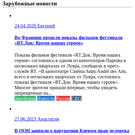
Зарубежные новости
24.04.2026
Евгений
Во Франции прошли показы фильмов фестиваля
«RT.Док: Время наших героев»
Показы фильмов фестиваля «RT.Док: Время наших
героев» состоялись в одном из кинотеатров Парижа в
нескольких кварталах от Лувра, сообщили в пресс-
службе RT. «В кинотеатре Cinéma Saint-André des Arts,
всего в нескольких кварталах от Лувра, состоялись
показы фестиваля «RT.Док: Время наших героев».
Многие зрители пришли впервые, чтобы увидеть
запрещенные на...
Зарубежье
Новости
Россия
СВО
27.06.2023
Анастасия
В ООН заявили о нарушении Киевом прав человека