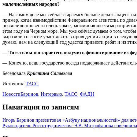
малочисленных народов?
— На самом деле мы сейчас стараемся больше делать акцент н
пример, когда взаимодействие Федерального агентства по де
позволило провести очень яркое, запоминающееся мероприятие 
этом году на Черном море. Мы уже сейчас думаем о том, чтоб
выразили согласие участвовать в проведении акции в следующе
думаю, нам на следующий год удастся привезти ребят и из эти
— То есть вы постараетесь получить финансирование из фе
— Конечно, ведь государство всегда поддерживает действител
Беседовала
Кристина Соловьева
Источник:
ТАСС
Новости
Баринов
,
Интервью
,
ТАСС
,
ФАДН
Навигация по записям
Игорь Баринов презентовал «Азбуку национальностей» для де
Руководитель Россотрудничества Э.В. Митрофанова совершил