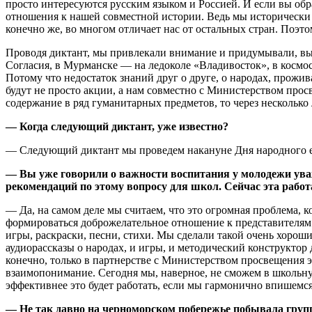
просто интересуются русским языком и Россией. И если вы об
отношения к нашей совместной истории. Ведь мы исторически
конечно же, во многом отличает нас от остальных стран. Поэ
Проводя диктант, мы привлекали внимание и придумывали, вы
Согласия, в Мурманске — на ледоколе «Владивосток», в космос
Потому что недостаток знаний друг о друге, о народах, прожи
будут не просто акции, а нам совместно с Министерством прос
содержание в ряд гуманитарных предметов, то через нескольк
— Когда следующий диктант, уже известно?
— Следующий диктант мы проведем накануне Дня народного ед
— Вы уже говорили о важности воспитания у молодежи уваж
рекомендаций по этому вопросу для школ. Сейчас эта работ
— Да, на самом деле мы считаем, что это огромная проблема, к
формироваться доброжелательное отношение к представителям
игры, раскраски, песни, стихи. Мы сделали такой очень хорош
аудиорассказы о народах, и игры, и методический конструктор
конечно, только в партнерстве с Министерством просвещения э
взаимопонимание. Сегодня мы, наверное, не сможем в школьну
эффективнее это будет работать, если мы гармонично впишемся
— Не так давно на черноморском побережье побывала групп