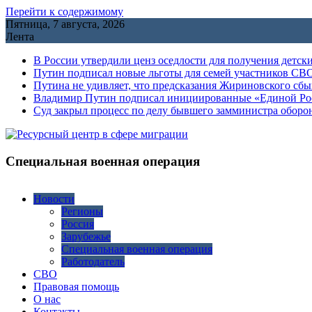
Перейти к содержимому
Пятница, 7 августа, 2026
Лента
В России утвердили ценз оседлости для получения детск
Путин подписал новые льготы для семей участников СВО
Путина не удивляет, что предсказания Жириновского сб
Владимир Путин подписал инициированные «Единой Росс
Cуд закрыл процесс по делу бывшего замминистра обор
Специальная военная операция
Новости
Регионы
Россия
Зарубежье
Специальная военная операция
Работодатель
СВО
Правовая помощь
О нас
Контакты