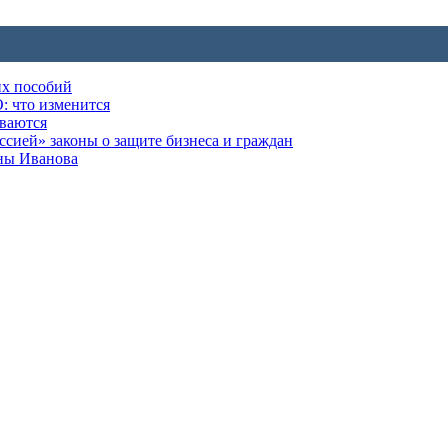
их пособий
: что изменится
ываются
ией» законы о защите бизнеса и граждан
оны Иванова