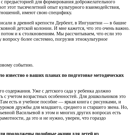
ы с предысторией для формирования доброжелательного
от этот тысячелетний опыт культурного взаимодействия,
отношений, имеют свою специфику.
писали в древней крепости Дербент, в Ингушетии — в башне
овной детской колонии. И мне кажется, что это очень важно.
 потом и к столкновениям. Мы рассчитываем, что если это
у вопросу более системно, погрузив этнокультурное
ковому событию.
ло известно о ваших планах по подготовке методических
го содержания. Уже с детского сада у ребенка должно
 с учетом возрастных особенностей. Для дошкольников это
Там есть и учебное пособие — яркая книга с рисунками, и
уроков дружбы для младшего, среднего и старшего звена. Но,
ьевной Васильевой в этом и многих других вопросах есть
мотности, да это и не нужно, уверен, что гораздо
 ли продолжены подобные акции для детей из