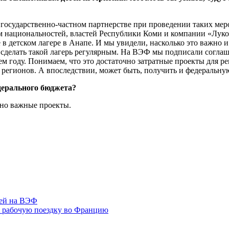
а государственно-частном партнерстве при проведении таких ме
лам национальностей, властей Республики Коми и компании «Лу
в детском лагере в Анапе. И мы увидели, насколько это важно и
ы сделать такой лагерь регулярным. На ВЭФ мы подписали согл
м году. Понимаем, что это достаточно затратные проекты для р
х регионов. А впоследствии, может быть, получить и федеральну
дерального бюджета?
ьно важные проекты.
тей на ВЭФ
а рабочую поездку во Францию