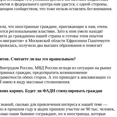
ктов и федерального центра нам удастся, с одной стороны,
ающим сообществом, что тоже нельзя оставлять без внимания.
ели, что иностранные граждане, приезжающие к нам, очень
уются региональными властями. Зато к ним умело находят
ранта до гражданина нашей страны и готовы этим опытом
ин-мигрантов» в Московской области Ефросинии Гыштемулте
рировалась, получила два высших образования и помогает
нтов. Считаете ли вы это правильным?
 Минтрудом России, МВД России исходя из ситуации на рынке
странных граждан, предотвратить возникновение
грамотности обеих сторон. А это приводит к анклавизации со
 Я имею в виду массовые столкновения.
своих корнях. Будет ли ФАДН стимулировать граждан
 знаний, сколько для привлечения интереса к нашей теме —
но в прошлом году в акции приняли участие не 90 тыс. человек,
 только наши бывшие сограждане, но и иностранцы, которые