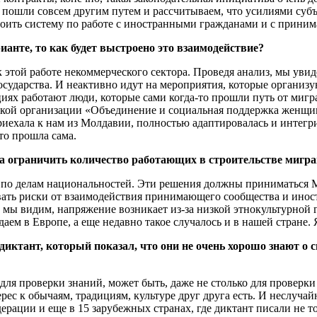
пошли совсем другим путем и рассчитываем, что усилиями субъе
оить систему по работе с иностранными гражданами и с приним
рианте, то как будет выстроено это взаимодействие?
этой работе некоммерческого сектора. Проведя анализ, мы увид
осударства. И неактивно идут на мероприятия, которые организ
циях работают люди, которые сами когда-то прошли путь от миг
еской организации «Объединение и социальная поддержка женщ
 приехала к нам из Молдавии, полностью адаптировалась и интег
то прошла сама.
а ограничить количество работающих в строительстве мигра
ва по делам национальностей. Эти решения должны приниматься
овать риски от взаимодействия принимающего сообщества и ино
к мы видим, напряжение возникает из-за низкой этнокультурной 
ем в Европе, а еще недавно такое случалось и в нашей стране.
ктант, который показал, что они не очень хорошо знают о 
ля проверки знаний, может быть, даже не столько для проверки
рес к обычаям, традициям, культуре друг друга есть. И неслучай
едерации и еще в 15 зарубежных странах, где диктант писали не