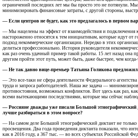
ограничений последних лет мы бы просто это не потянули. Мы 
минимизировать финансовые затраты, с другой стороны, выстр
— Если центров не будет, как это предлагалось в первом ва
— Мы нацелены на эффект от взаимодействия и подключения к 
настороженно относятся к тем инициативам, которые идут от г
подход некоммерческие организации. Нередко в этих организа
делиться профессионально. История руководителя некоммерч
как раз очень удачный пример такой работы. 15 лет назад она
другим пройти этот путь, может быть, даже быстрее, чем когда-
— Не так давно вице-премьер Татьяна Голикова предложил
— Это все-таки не сфера деятельности Федерального агентст
труда и запроса работодателей. Наша же задача — минимизир
противостояния, возможных конфликтов. Вот здесь как раз, ка
всеми вытекающими последствиями, которые мы сейчас наблюда
— Россияне дважды уже писали Большой этнографический ди
лучше разбираться в этом вопросе?
— На самом деле Большой этнографический диктант не только д
просвещения. Два года проведения диктанта показали, что инте
как в 2016 году, а 367 тыс. — во всех субъектах Российской Ф