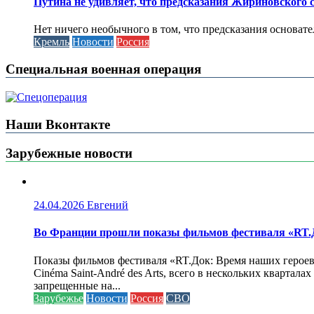
Путина не удивляет, что предсказания Жириновского
Нет ничего необычного в том, что предсказания основа
Кремль
Новости
Россия
Специальная военная операция
Наши Вконтакте
Зарубежные новости
24.04.2026
Евгений
Во Франции прошли показы фильмов фестиваля «RT.Д
Показы фильмов фестиваля «RT.Док: Время наших героев»
Cinéma Saint-André des Arts, всего в нескольких кварта
запрещенные на...
Зарубежье
Новости
Россия
СВО