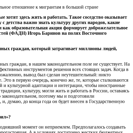
ельное отношение к мигрантам в большой стране
е хотят здесь жить и работать. Такое соседство оказывает
 с детства важно знать культуру других народов, какие
и как образовательная акция формирует доброжелательное
остей (ФАДН) Игорь Баринов на полях Восточного
анных граждан, который затрагивает миллионы людей,
ных граждан, в нашем законодательном поле не существует. На
эффективных инструментов решения всех стоящих задач. Когда в
сожалению, вывод был сделан неутешительный: никто
 Это в первую очередь, конечно же, те, которые сталкиваются
й и культурной адаптации и интеграции, чтобы иностранные
радиции, культуру, могли жить и работать в России, оставаясь
го законодательном, поэтому мы и подготовили
и, думаю, до конца года он будет внесен в Государственную
зил»?
одняшний момент он неприемлем. Предполагалось создавать
дорогостоящая. А в условиях достаточно жестких бюджетных