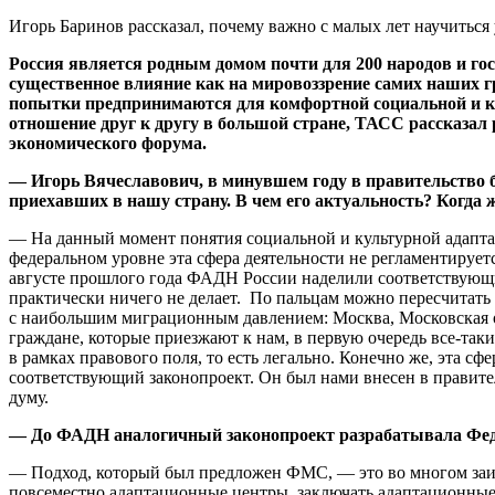
Игорь Баринов рассказал, почему важно с малых лет научитьс
Россия является родным домом почти для 200 народов и гос
существенное влияние как на мировоззрение самих наших гра
попытки предпринимаются для комфортной социальной и ку
отношение друг к другу в большой стране, ТАСС рассказал
экономического форума.
— Игорь Вячеславович, в минувшем году в правительство 
приехавших в нашу страну. В чем его актуальность? Когда
— На данный момент понятия социальной и культурной адаптац
федеральном уровне эта сфера деятельности не регламентируетс
августе прошлого года ФАДН России наделили соответствующи
практически ничего не делает. По пальцам можно пересчитать 
с наибольшим миграционным давлением: Москва, Московская об
граждане, которые приезжают к нам, в первую очередь все-таки
в рамках правового поля, то есть легально. Конечно же, эта с
соответствующий законопроект. Он был нами внесен в правител
думу.
— До ФАДН аналогичный законопроект разрабатывала Фед
— Подход, который был предложен ФМС, — это во многом заим
повсеместно адаптационные центры, заключать адаптационные 