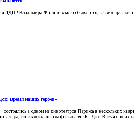
 сбываются
теля ЛДПР Владимира Жириновского сбываются, заявил президент
ок: Время наших героев»
 состоялись в одном из кинотеатров Парижа в нескольких кварт
лах от Лувра, состоялись показы фестиваля «RT.Док: Время наших