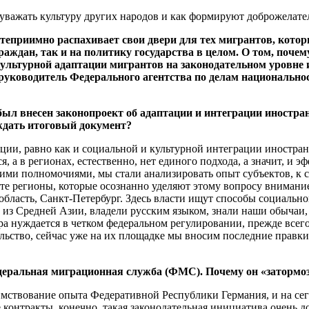
я уважать культуру других народов и как формируют доброжелат
теприимно распахивает свои двери для тех мигрантов, которы
ждан, так и на политику государства в целом. О том, почему
льтурной адаптации мигрантов на законодательном уровне 
 руководитель Федерального агентства по делам национальн
был внесен законопроект об адаптации и интеграции иностр
 ждать итоговый документ?
ии, равно как и социальной и культурной интеграции иностран
я, а в регионах, естественно, нет единого подхода, а значит, и 
ми полномочиями, мы стали анализировать опыт субъектов, к 
те регионы, которые осознанно уделяют этому вопросу внимание.
ласть, Санкт-Петербург. Здесь власти ищут способы социально
 из Средней Азии, владели русским языком, знали наши обычаи, т
фера нуждается в четком федеральном регулировании, прежде все
ьство, сейчас уже на их площадке мы вносим последние правки, 
еральная миграционная служба (ФМС). Почему он «затормо
ствование опыта Федеративной Республики Германия, и на сег
контракты, конечно, такая законодательная инициатива очень 