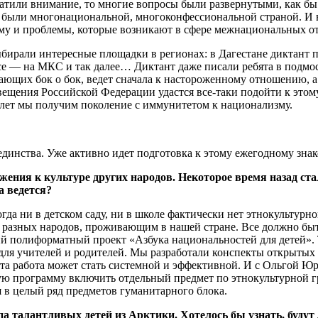
ратили внимание, то многие вопросы были развернутыми, как б
 были многонациональной, многоконфессиональной страной. И в
тому и проблемы, которые возникают в сфере межнациональных 
бирали интересные площадки в регионах: в Дагестане диктант 
е — на МКС и так далее… Диктант даже писали ребята в подмоск
вающих бок о бок, ведет сначала к настороженному отношению, а
вещения Российской Федерации удастся все-таки подойти к этом
о лет мы получим поколение с иммунитетом к национализму.
инства. Уже активно идет подготовка к этому ежегодному зна
ения к культуре других народов. Некоторое время назад ста
а ведется?
огда ни в детском саду, ни в школе фактически нет этнокультурно
 разных народов, проживающим в нашей стране. Все должно быть
ий полиформатный проект «Азбука национальностей для детей». 
 для учителей и родителей. Мы разработали конспекты открытых 
та работа может стать системной и эффективной. И с Ольгой Юр
ю программу включить отдельный предмет по этнокультурной гра
 в целый ряд предметов гуманитарного блока.
а талантливых детей из Арктики. Хотелось бы узнать, будут