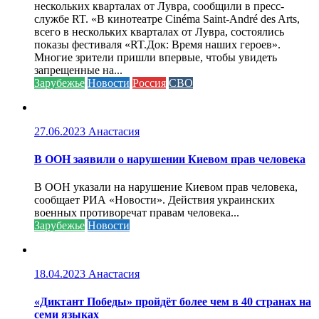
нескольких кварталах от Лувра, сообщили в пресс-
службе RT. «В кинотеатре Cinéma Saint-André des Arts,
всего в нескольких кварталах от Лувра, состоялись
показы фестиваля «RT.Док: Время наших героев».
Многие зрители пришли впервые, чтобы увидеть
запрещенные на...
Зарубежье
Новости
Россия
СВО
27.06.2023
Анастасия
В ООН заявили о нарушении Киевом прав человека
В ООН указали на нарушение Киевом прав человека,
сообщает РИА «Новости». Действия украинских
военных противоречат правам человека...
Зарубежье
Новости
18.04.2023
Анастасия
«Диктант Победы» пройдёт более чем в 40 странах на
семи языках