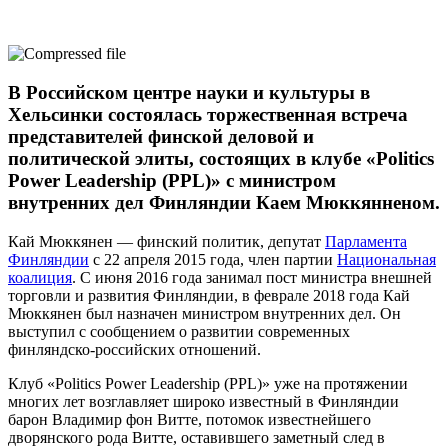
В Российском центре науки и культуры в
Хельсинки состоялась торжественная встреча
представителей финской деловой и
политической элиты, состоящих в клубе «Politics
Power Leadership (PPL)» с министром
внутренних дел Финляндии Каем Мюккянненом.
Кай Мюккянен — финский политик, депутат
Парламента
Финляндии
с 22 апреля 2015 года, член партии
Национальная
коалиция
. С июня 2016 года занимал пост министра внешней
торговли и развития Финляндии, в феврале 2018 года Кай
Мюккянен был назначен министром внутренних дел. Он
выступил с сообщением о развитии современных
финляндско-российских отношений.
Клуб «Politics Power Leadership (PPL)»
уже на протяжении
многих лет возглавляет широко известный в Финляндии
барон Владимир фон Витте, потомок известнейшего
дворянского рода Витте, оставившего заметный след в