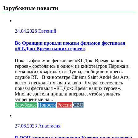
Зарубежные новости
24.04.2026
Евгений
Во Франции прошли показы фильмов фестиваля
«RT.Док: Время наших героев»
Показы фильмов фестиваля «RT.Док: Время наших
героев» состоялись в одном из кинотеатров Парижа в
нескольких кварталах от Лувра, сообщили в пресс-
службе RT. «В кинотеатре Cinéma Saint-André des Arts,
всего в нескольких кварталах от Лувра, состоялись
показы фестиваля «RT.Док: Время наших героев».
Многие зрители пришли впервые, чтобы увидеть
запрещенные на...
Зарубежье
Новости
Россия
СВО
27.06.2023
Анастасия
В ООН заявили о нарушении Киевом прав человека