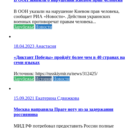
В ООН указали на нарушение Киевом прав человека,
сообщает РИА «Новости». Действия украинских
военных противоречат правам человека...
Зарубежье
Новости
18.04.2023
Анастасия
«Диктант Победы» пройдёт более чем в 40 странах на
семи языках
Источник: https://russkiymir.ru/news/312425/
Зарубежье
История
Новости
15.09.2021
Екатерина Сдвижкова
Москва направила Праге ноту из-за задержания
россиянина
МИД РФ потребовал предоставить России полные