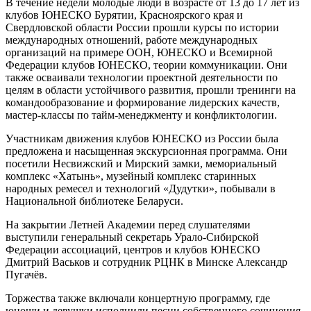
В течение недели молодые люди в возрасте от 13 до 17 лет из
клубов ЮНЕСКО Бурятии, Красноярского края и
Свердловской области России прошли курсы по истории
международных отношений, работе международных
организаций на примере ООН, ЮНЕСКО и Всемирной
Федерации клубов ЮНЕСКО, теории коммуникации. Они
также осваивали технологии проектной деятельности по
целям в области устойчивого развития, прошли тренинги на
командообразование и формирование лидерских качеств,
мастер-классы по тайм-менеджменту и конфликтологии.
Участникам движения клубов ЮНЕСКО из России была
предложена и насыщенная экскурсионная программа. Они
посетили Несвижский и Мирский замки, мемориальный
комплекс «Хатынь», музейный комплекс старинных
народных ремесел и технологий «Дудутки», побывали в
Национальной библиотеке Беларуси.
На закрытии Летней Академии перед слушателями
выступили генеральный секретарь Урало-Сибирской
Федерации ассоциаций, центров и клубов ЮНЕСКО
Дмитрий Васьков и сотрудник РЦНК в Минске Александр
Пугачёв.
Торжества также включали концертную программу, где
юноши и девушки исполнили песни собственного сочинения,