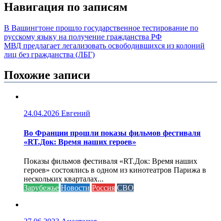
Навигация по записям
В Вашингтоне прошло государственное тестирование по
русскому языку на получение гражданства РФ
МВД предлагает легализовать освободившихся из колоний
лиц без гражданства (ЛБГ)
Похожие записи
24.04.2026
Евгений
Во Франции прошли показы фильмов фестиваля
«RT.Док: Время наших героев»
Показы фильмов фестиваля «RT.Док: Время наших
героев» состоялись в одном из кинотеатров Парижа в
нескольких кварталах...
Зарубежье
Новости
Россия
СВО