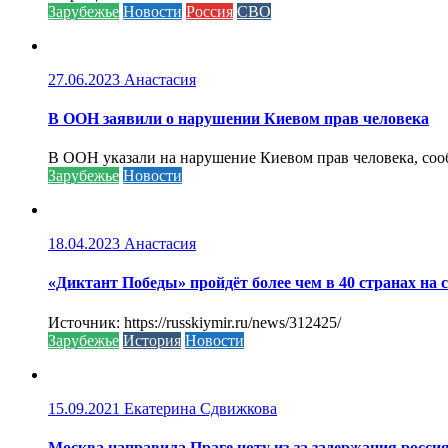
Зарубежье
Новости
Россия
СВО
27.06.2023
Анастасия
В ООН заявили о нарушении Киевом прав человека
В ООН указали на нарушение Киевом прав человека, соо
Зарубежье
Новости
18.04.2023
Анастасия
«Диктант Победы» пройдёт более чем в 40 странах на 
Источник: https://russkiymir.ru/news/312425/
Зарубежье
История
Новости
15.09.2021
Екатерина Сдвижкова
Москва направила Праге ноту из-за задержания росси