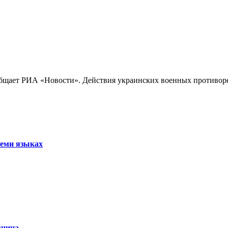
бщает РИА «Новости». Действия украинских военных противореч
семи языках
янина