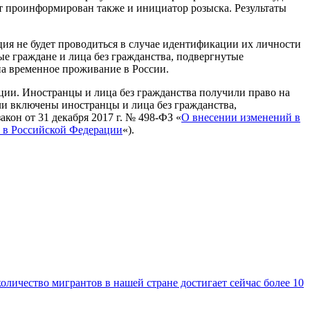
ет проинформирован также и инициатор розыска. Результаты
ция не будет проводиться в случае идентификации их личности
ые граждане и лица без гражданства, подвергнутые
на временное проживание в России.
ции. Иностранцы и лица без гражданства получили право на
ли включены иностранцы и лица без гражданства,
кон от 31 декабря 2017 г. № 498-ФЗ «
О внесении изменений в
и в Российской Федерации
«).
оличество мигрантов в нашей стране достигает сейчас более 10