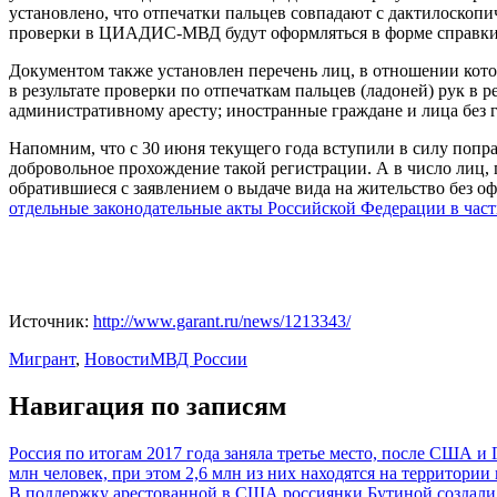
установлено, что отпечатки пальцев совпадают с дактилоскопи
проверки в ЦИАДИС-МВД будут оформляться в форме справки
Документом также установлен перечень лиц, в отношении кото
в результате проверки по отпечаткам пальцев (ладоней) рук в
административному аресту; иностранные граждане и лица без 
Напомним, что с 30 июня текущего года вступили в силу попр
добровольное прохождение такой регистрации. А в число лиц,
обратившиеся с заявлением о выдаче вида на жительство без о
отдельные законодательные акты Российской Федерации в час
Источник:
http://www.garant.ru/news/1213343/
Мигрант
,
Новости
МВД России
Навигация по записям
Россия по итогам 2017 года заняла третье место, после США и
млн человек, при этом 2,6 млн из них находятся на территории 
В поддержку арестованной в США россиянки Бутиной создали