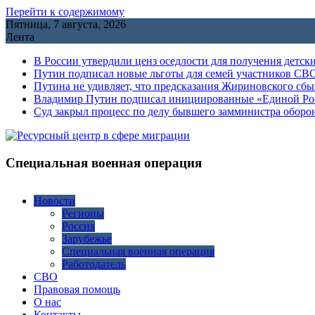
Перейти к содержимому
Пятница, 7 августа, 2026
Лента
В России утвердили ценз оседлости для получения детск
Путин подписал новые льготы для семей участников СВО
Путина не удивляет, что предсказания Жириновского сб
Владимир Путин подписал инициированные «Единой Росс
Cуд закрыл процесс по делу бывшего замминистра обор
Специальная военная операция
Новости
Регионы
Россия
Зарубежье
Специальная военная операция
Работодатель
СВО
Правовая помощь
О нас
Контакты