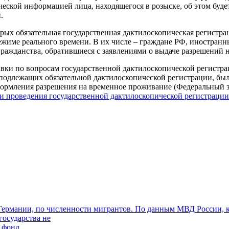
ческой информацией лица, находящегося в розыске, об этом буд
.
рых обязательная государственная дактилоскопическая регистра
 режиме реального времени. В их числе – граждане РФ, иностранн
гражданства, обратившиеся с заявлениями о выдаче разрешений 
авки по вопросам государственной дактилоскопической регистра
 подлежащих обязательной дактилоскопической регистрации, бы
формления разрешения на временное проживание (Федеральный за
ти проведения государственной дактилоскопической регистраци
 Германии, по численности мигрантов. По данным МВД России, к
государства не
 фонд