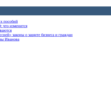
их пособий
: что изменится
ываются
ией» законы о защите бизнеса и граждан
оны Иванова