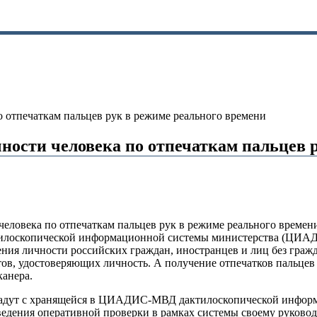
 отпечаткам пальцев рук в режиме реального времени
ости человека по отпечаткам пальцев р
века по отпечаткам пальцев рук в режиме реального времени, 
тилоскопической информационной системы министерства (ЦИА
ния личности российских граждан, иностранцев и лиц без гражд
тов, удостоверяющих личность. А получение отпечатков паль
канера.
овпадут с хранящейся в ЦИАДИС-МВД дактилоскопической инфор
дения оперативной проверки в рамках системы своему руководит