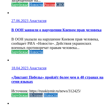
запрещенные на...
Зарубежье
Новости
Россия
СВО
27.06.2023
Анастасия
В ООН заявили о нарушении Киевом прав человека
В ООН указали на нарушение Киевом прав человека,
сообщает РИА «Новости». Действия украинских
военных противоречат правам человека...
Зарубежье
Новости
18.04.2023
Анастасия
«Диктант Победы» пройдёт более чем в 40 странах на
семи языках
Источник: https://russkiymir.ru/news/312425/
Зарубежье
История
Новости