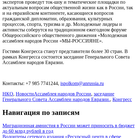
экспертов проведут ток-шоу и тематические площадки по
актуальным вопросам общественной жизни как в России, так
и на евразийском континенте, касающиеся вопросов
гражданской дипломатии, образования, культурных
процессов, спорта, туризма и др. Молодежные лидеры и
активисты соберутся на традиционном ежегодном форуме
Общероссийского общественного движения «Молодежная
ассамблея народов России «МЫ-РОССИЯНЕ».
Гостями Конгресса станут представители более 30 стран. В
рамках Конгресса состоится заседание Генерального Совета
Ассамблеи народов Евразии.
Контакты: +7 985 7741244,
ispolkom@anrussia.ru
НКО
,
Новости
Ассамблея народов России
,
заседание
Генерального Совета Ассамблеи народов Евразии.
,
Конгресс
Навигация по записям
Миграционная амнистия в России может приносить в бюджет
до 60 млрд рублей в год
Волонтеры сетевого издания «Ресурсный центр в сфере