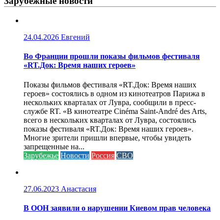
Зарубежные новости
24.04.2026
Евгений
Во Франции прошли показы фильмов фестиваля
«RT.Док: Время наших героев»
Показы фильмов фестиваля «RT.Док: Время наших
героев» состоялись в одном из кинотеатров Парижа в
нескольких кварталах от Лувра, сообщили в пресс-
службе RT. «В кинотеатре Cinéma Saint-André des Arts,
всего в нескольких кварталах от Лувра, состоялись
показы фестиваля «RT.Док: Время наших героев».
Многие зрители пришли впервые, чтобы увидеть
запрещенные на...
Зарубежье
Новости
Россия
СВО
27.06.2023
Анастасия
В ООН заявили о нарушении Киевом прав человека