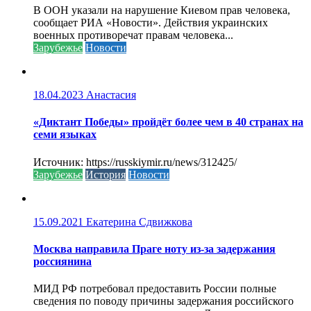
В ООН указали на нарушение Киевом прав человека,
сообщает РИА «Новости». Действия украинских
военных противоречат правам человека...
Зарубежье
Новости
18.04.2023
Анастасия
«Диктант Победы» пройдёт более чем в 40 странах на
семи языках
Источник: https://russkiymir.ru/news/312425/
Зарубежье
История
Новости
15.09.2021
Екатерина Сдвижкова
Москва направила Праге ноту из-за задержания
россиянина
МИД РФ потребовал предоставить России полные
сведения по поводу причины задержания российского