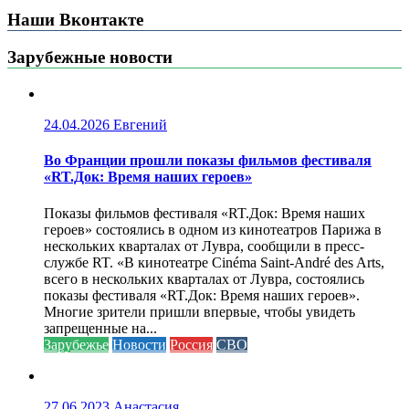
Наши Вконтакте
Зарубежные новости
24.04.2026
Евгений
Во Франции прошли показы фильмов фестиваля
«RT.Док: Время наших героев»
Показы фильмов фестиваля «RT.Док: Время наших
героев» состоялись в одном из кинотеатров Парижа в
нескольких кварталах от Лувра, сообщили в пресс-
службе RT. «В кинотеатре Cinéma Saint-André des Arts,
всего в нескольких кварталах от Лувра, состоялись
показы фестиваля «RT.Док: Время наших героев».
Многие зрители пришли впервые, чтобы увидеть
запрещенные на...
Зарубежье
Новости
Россия
СВО
27.06.2023
Анастасия