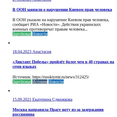
В ООН заявили о нарушении Киевом прав человека
В ООН указали на нарушение Киевом прав человека,
сообщает РИА «Новости». Действия украинских
военных противоречат правам человека...
Зарубежье
Новости
18.04.2023
Анастасия
«Диктант Победы» пройдёт более чем в 40 странах на
семи языках
Источник: https://russkiymir.ru/news/312425/
Зарубежье
История
Новости
15.09.2021
Екатерина Сдвижкова
Москва направила Праге ноту из-за задержания
россиянина