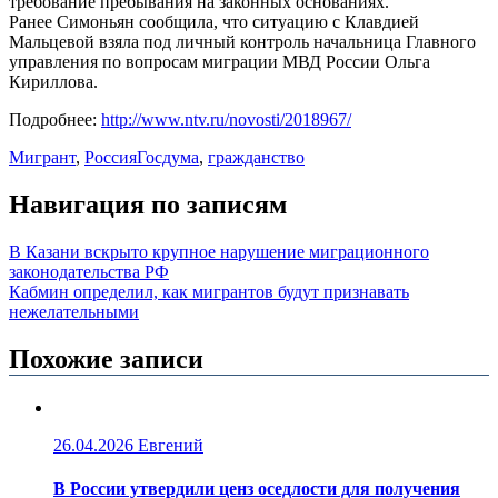
требование пребывания на законных основаниях.
Ранее Симоньян сообщила, что ситуацию с Клавдией
Мальцевой взяла под личный контроль начальница Главного
управления по вопросам миграции МВД России Ольга
Кириллова.
Подробнее:
http://www.ntv.ru/novosti/2018967/
Мигрант
,
Россия
Госдума
,
гражданство
Навигация по записям
В Казани вскрыто крупное нарушение миграционного
законодательства РФ
Кабмин определил, как мигрантов будут признавать
нежелательными
Похожие записи
26.04.2026
Евгений
В России утвердили ценз оседлости для получения