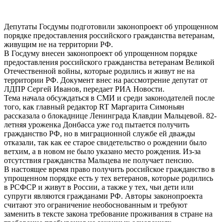
Депутаты Госдумы подготовили законопроект об упрощенном
порядке предоставления российского гражданства ветеранам,
живущим не на территории РФ.
В Госдуму внесен законопроект об упрощенном порядке
предоставления российского гражданства ветеранам Великой
Отечественной войны, которые родились и живут не на
территории РФ. Документ внес на рассмотрение депутат от
ЛДПР Сергей Иванов, передает РИА Новости.
Тема начала обсуждаться в СМИ и среди законодателей после
того, как главный редактор RT Маргарита Симоньян
рассказала о блокаднице Ленинграда Клавдии Мальцевой. 82-
летняя уроженка Донбасса уже год пытается получить
гражданство РФ, но в миграционной службе ей дважды
отказали, так как ее старое свидетельство о рождении было
ветхим, а в новом не было указано место рождения. Из-за
отсутствия гражданства Мальцева не получает пенсию.
В настоящее время право получить российское гражданство в
упрощенном порядке есть у тех ветеранов, которые родились
в РСФСР и живут в России, а также у тех, чьи дети или
супруги являются гражданами РФ. Авторы законопроекта
считают это ограничение необоснованным и требуют
заменить в тексте закона требование проживания в стране на