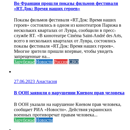
Во Франции прошли показы фильмов фестиваля
«RT.Док: Время наших героев»
Показы фильмов фестиваля «RT.Док: Время наших
героев» состоялись в одном из кинотеатров Парижа в
нескольких кварталах от Лувра, сообщили в пресс-
службе RT. «В кинотеатре Cinéma Saint-André des Arts,
всего в нескольких кварталах от Лувра, состоялись
показы фестиваля «RT.Док: Время наших героев».
Многие зрители пришли впервые, чтобы увидеть
запрещенные на...
Зарубежье
Новости
Россия
СВО
27.06.2023
Анастасия
В ООН заявили о нарушении Киевом прав человека
В ООН указали на нарушение Киевом прав человека,
сообщает РИА «Новости». Действия украинских
военных противоречат правам человека...
Зарубежье
Новости