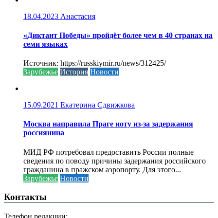
18.04.2023
Анастасия
«Диктант Победы» пройдёт более чем в 40 странах на
семи языках
Источник: https://russkiymir.ru/news/312425/
Зарубежье
История
Новости
15.09.2021
Екатерина Сдвижкова
Москва направила Праге ноту из-за задержания
россиянина
МИД РФ потребовал предоставить России полные
сведения по поводу причины задержания российского
гражданина в пражском аэропорту. Для этого...
Зарубежье
Новости
Контакты
Телефон редакции: