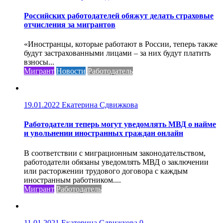
Российских работодателей обяжут делать страховые
отчисления за мигрантов
«Иностранцы, которые работают в России, теперь также
будут застрахованными лицами – за них будут платить
взносы...
Мигрант
Новости
Работодатель
19.01.2022
Екатерина Сдвижкова
Работодатели теперь могут уведомлять МВД о найме
и увольнении иностранных граждан онлайн
В соответствии с миграционным законодательством,
работодатели обязаны уведомлять МВД о заключении
или расторжении трудового договора с каждым
иностранным работником....
Мигрант
Работодатель
11.01.2021
Екатерина Сдвижкова
0