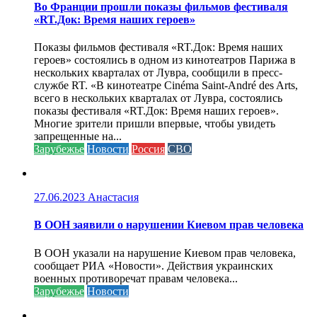
Во Франции прошли показы фильмов фестиваля
«RT.Док: Время наших героев»
Показы фильмов фестиваля «RT.Док: Время наших
героев» состоялись в одном из кинотеатров Парижа в
нескольких кварталах от Лувра, сообщили в пресс-
службе RT. «В кинотеатре Cinéma Saint-André des Arts,
всего в нескольких кварталах от Лувра, состоялись
показы фестиваля «RT.Док: Время наших героев».
Многие зрители пришли впервые, чтобы увидеть
запрещенные на...
Зарубежье
Новости
Россия
СВО
27.06.2023
Анастасия
В ООН заявили о нарушении Киевом прав человека
В ООН указали на нарушение Киевом прав человека,
сообщает РИА «Новости». Действия украинских
военных противоречат правам человека...
Зарубежье
Новости