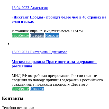
18.04.2023
Анастасия
«Диктант Победы» пройдёт более чем в 40 странах на
семи языках
Источник: https://russkiymir.ru/news/312425/
Зарубежье
История
Новости
15.09.2021
Екатерина Сдвижкова
Москва направила Праге ноту из-за задержания
россиянина
МИД РФ потребовал предоставить России полные
сведения по поводу причины задержания российского
гражданина в пражском аэропорту. Для этого...
Зарубежье
Новости
Контакты
Телефон редакции: