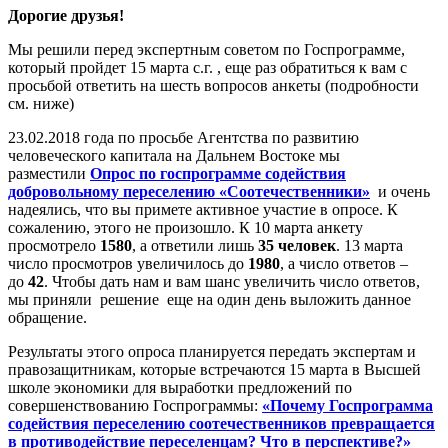
Дорогие друзья!
Мы решили перед экспертным советом по Госпрограмме,
который пройдет 15 марта с.г. , еще раз обратиться к вам с
просьбой ответить на шесть вопросов анкеты (подробности
см. ниже)
23.02.2018 года по просьбе Агентства по развитию
человеческого капитала на Дальнем Востоке мы
разместили
Опрос по госпрограмме содействия
добровольному переселению «Соотечественники»
и очень
надеялись, что вы примете активное участие в опросе. К
сожалению, этого не произошло. К 10 марта анкету
просмотрело
1580
, а ответили лишь
35 человек
. 13 марта
число просмотров увеличилось до
1980
, а число ответов –
до
42
. Чтобы дать нам и вам шанс увеличить число ответов,
мы приняли решение еще на один день выложить данное
обращение.
Результаты этого опроса планируется передать экспертам и
правозащитникам, которые встречаются 15 марта в Высшей
школе экономики для выработки предложений по
совершенствованию Госпрограммы:
«Почему Госпрограмма
содействия переселению соотечественников превращается
в противодействие переселенцам? Что в перспективе?»