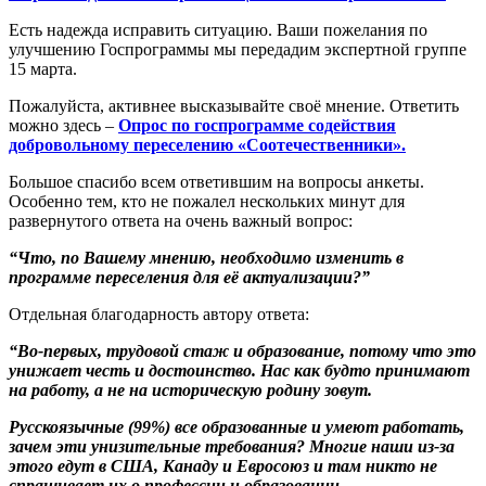
Есть надежда исправить ситуацию. Ваши пожелания по
улучшению Госпрограммы мы передадим экспертной группе
15 марта.
Пожалуйста, активнее высказывайте своё мнение. Ответить
можно здесь –
Опрос по госпрограмме содействия
добровольному переселению «Соотечественники».
Большое спасибо всем ответившим на вопросы анкеты.
Особенно тем, кто не пожалел нескольких минут для
развернутого ответа на очень важный вопрос:
“Что, по Вашему мнению, необходимо изменить в
программе переселения для её актуализации?”
Отдельная благодарность автору ответа:
“Во-первых, трудовой стаж и образование, потому что это
унижает честь и достоинство. Нас как будто принимают
на работу, а не на историческую родину зовут.
Русскоязычные (99%) все образованные и умеют работать,
зачем эти унизительные требования? Многие наши из-за
этого едут в США, Канаду и Евросоюз и там никто не
спрашивает их о профессии и образовании.