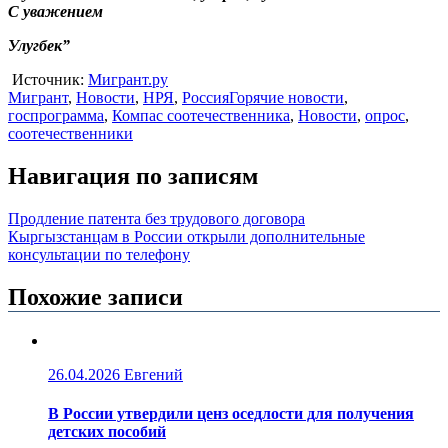
С уважением
Улугбек”
Источник:
Мигрант.ру
Мигрант
,
Новости
,
НРЯ
,
Россия
Горячие новости
,
госпрограмма
,
Компас соотечественника
,
Новости
,
опрос
,
соотечественники
Навигация по записям
Продление патента без трудового договора
Кыргызстанцам в России открыли дополнительные
консультации по телефону
Похожие записи
26.04.2026
Евгений
В России утвердили ценз оседлости для получения
детских пособий