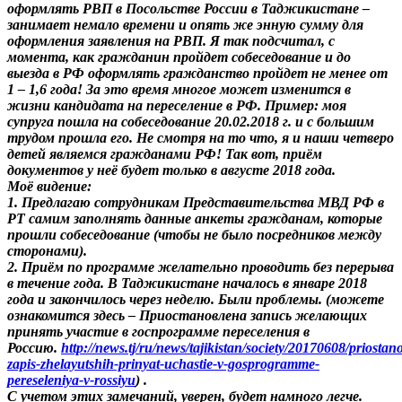
оформлять РВП в Посольстве России в Таджикистане –
занимает немало времени и опять же энную сумму для
оформления заявления на РВП. Я так подсчитал, с
момента, как гражданин пройдет собеседование и до
выезда в РФ оформлять гражданство пройдет не менее от
1 – 1,6 года! За это время многое может изменится в
жизни кандидата на переселение в РФ. Пример: моя
супруга пошла на собеседование 20.02.2018 г. и с большим
трудом прошла его. Не смотря на то что, я и наши четверо
детей являемся гражданами РФ! Так вот, приём
документов у неё будет только в августе 2018 года.
Моё видение:
1. Предлагаю сотрудникам Представительства МВД РФ в
РТ самим заполнять данные анкеты гражданам, которые
прошли собеседование (чтобы не было посредников между
сторонами).
2. Приём по программе желательно проводить без перерыва
в течение года. В Таджикистане началось в январе 2018
года и закончилось через неделю. Были проблемы. (можете
ознакомится здесь – Приостановлена запись желающих
принять участие в госпрограмме переселения в
Россию.
http://news.tj/ru/news/tajikistan/society/20170608/priostan
zapis-zhelayutshih-prinyat-uchastie-v-gosprogramme-
pereseleniya-v-rossiyu
) .
С учетом этих замечаний, уверен, будет намного легче.