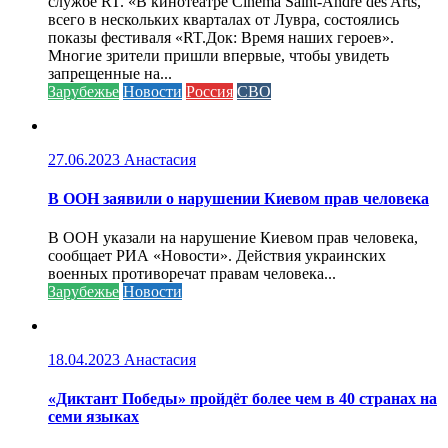
службе RT. «В кинотеатре Cinéma Saint-André des Arts,
всего в нескольких кварталах от Лувра, состоялись
показы фестиваля «RT.Док: Время наших героев».
Многие зрители пришли впервые, чтобы увидеть
запрещенные на...
Зарубежье
Новости
Россия
СВО
27.06.2023
Анастасия
В ООН заявили о нарушении Киевом прав человека
В ООН указали на нарушение Киевом прав человека,
сообщает РИА «Новости». Действия украинских
военных противоречат правам человека...
Зарубежье
Новости
18.04.2023
Анастасия
«Диктант Победы» пройдёт более чем в 40 странах на
семи языках