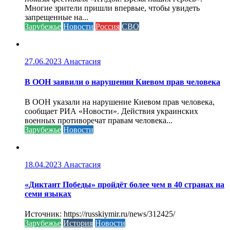
Многие зрители пришли впервые, чтобы увидеть
запрещенные на...
Зарубежье
Новости
Россия
СВО
27.06.2023
Анастасия
В ООН заявили о нарушении Киевом прав человека
В ООН указали на нарушение Киевом прав человека,
сообщает РИА «Новости». Действия украинских
военных противоречат правам человека...
Зарубежье
Новости
18.04.2023
Анастасия
«Диктант Победы» пройдёт более чем в 40 странах на
семи языках
Источник: https://russkiymir.ru/news/312425/
Зарубежье
История
Новости