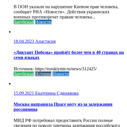
В ООН указали на нарушение Киевом прав человека,
сообщает РИА «Новости». Действия украинских
военных противоречат правам человека...
Зарубежье
Новости
18.04.2023
Анастасия
«Диктант Победы» пройдёт более чем в 40 странах на
семи языках
Источник: https://russkiymir.ru/news/312425/
Зарубежье
История
Новости
15.09.2021
Екатерина Сдвижкова
Москва направила Праге ноту из-за задержания
россиянина
МИД РФ потребовал предоставить России полные
сведения по поводу причины задержания российского