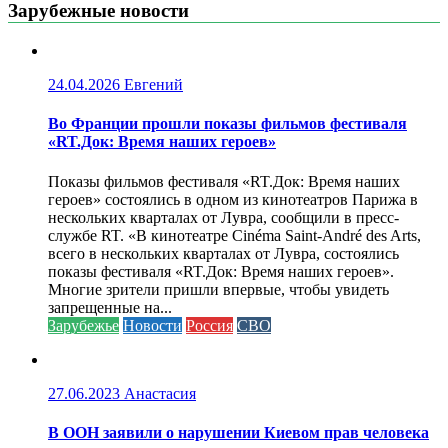
Зарубежные новости
24.04.2026
Евгений
Во Франции прошли показы фильмов фестиваля
«RT.Док: Время наших героев»
Показы фильмов фестиваля «RT.Док: Время наших
героев» состоялись в одном из кинотеатров Парижа в
нескольких кварталах от Лувра, сообщили в пресс-
службе RT. «В кинотеатре Cinéma Saint-André des Arts,
всего в нескольких кварталах от Лувра, состоялись
показы фестиваля «RT.Док: Время наших героев».
Многие зрители пришли впервые, чтобы увидеть
запрещенные на...
Зарубежье
Новости
Россия
СВО
27.06.2023
Анастасия
В ООН заявили о нарушении Киевом прав человека