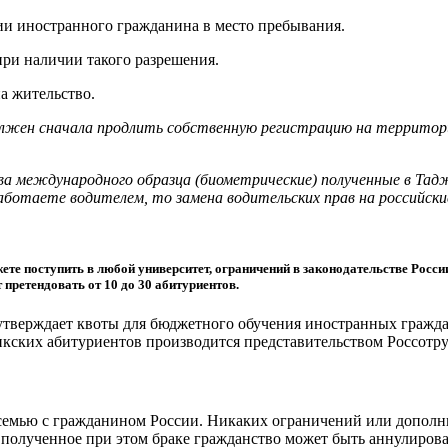
и иностранного гражданина в место пребывания.
ри наличии такого разрешения.
а жительство.
должен сначала продлить собственную регистрацию на территори
ава международного образца (биометрические) полученные в Тад
работаете водителем, то замена водительских прав на российски
ожете поступить в любой университет, ограничений в законодательстве Росс
 претендовать от 10 до 30 абитуриентов.
утверждает квоты для бюджетного обучения иностранных граждан
жикских абитуриентов производится представительством Россотр
емью с гражданином России. Никаких ограничений или дополнит
о полученное при этом браке гражданство может быть аннулирова