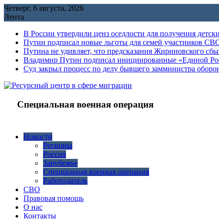
Перейти
Четверг, 6 августа, 2026
к
Лента
содержимому
В России утвердили ценз оседлости для получения детск
Путин подписал новые льготы для семей участников СВО
Путина не удивляет, что предсказания Жириновского сб
Владимир Путин подписал инициированные «Единой Росс
Cуд закрыл процесс по делу бывшего замминистра обор
Специальная военная операция
Новости
Регионы
Россия
Зарубежье
Специальная военная операция
Работодатель
СВО
Правовая помощь
О нас
Контакты