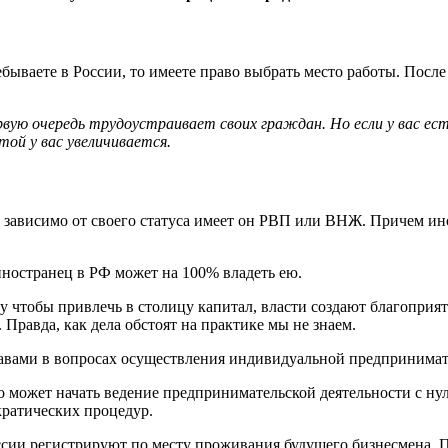
бываете в России, то имеете право выбрать место работы. После
ервую очередь трудоустраивает своих граждан. Но если у вас 
той у вас увеличивается.
е зависимо от своего статуса имеет он РВП или ВНЖ. Причем и
иностранец в РФ может на 100% владеть ею.
 чтобы привлечь в столицу капитал, власти создают благоприят
Правда, как дела обстоят на практике мы не знаем.
равами в вопросах осуществления индивидуальной предпринимате
 может начать ведение предпринимательской деятельности с нуля
кратических процедур.
ссии регистрируют по месту проживания будущего бизнесмена. П