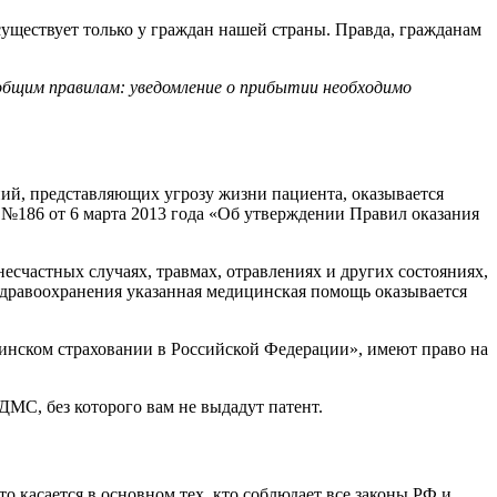
существует только у граждан нашей страны. Правда, гражданам
общим правилам: уведомление о прибытии необходимо
ий, представляющих угрозу жизни пациента, оказывается
86 от 6 марта 2013 года «Об утверждении Правил оказания
есчастных случаях, травмах, отравлениях и других состояниях,
дравоохранения указанная медицинская помощь оказывается
инском страховании в Российской Федерации», имеют право на
 ДМС, без которого вам не выдадут патент.
 касается в основном тех, кто соблюдает все законы РФ и