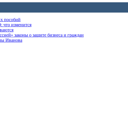
их пособий
: что изменится
ываются
ией» законы о защите бизнеса и граждан
оны Иванова