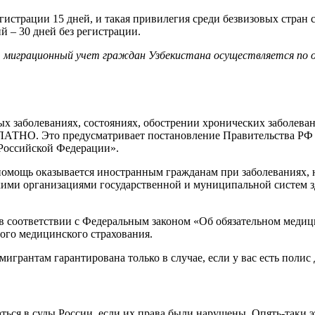
истрации 15 дней, и такая привилегия среди безвизовых стран 
 – 30 дней без регистрации.
, миграционный учет граждан Узбекистана осуществляется по 
 заболеваниях, состояниях, обострении хронических заболеван
НО. Это предусматривает постановление Правительства РФ №1
Российской Федерации».
помощь оказывается иностранным гражданам при заболеваниях, н
ими организациями государственной и муниципальной систем з
 соответствии с Федеральным законом «Об обязательном медиц
ого медицинского страхования.
мигрантам гарантирована только в случае, если у вас есть полис
я в суды России, если их права были нарушены. Опять-таки это