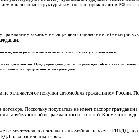
ением в налоговые структуры там, где они проживают в РФ согла
гражданину законом не запрещено, однако не все банки рискуют
ражданам.
пиской, то вероятность получения денег в банке увеличивается.
акет документов. Предупреждаем, что если речь идет об ипотеке и о ново
ном районе у определенного застройщика.
не отличается от покупки автомобиля гражданином России. По
 договоре. Поскольку покупатель не имеет паспорт гражданина
 или зарубежного общегражданского паспорта). Кроме того, в д
т самостоятельно поставить автомобиль на учет в ГИБДД, но ну
ИБДД на ограниченный срок: