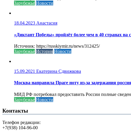
Зарубежье
Новости
18.04.2023
Анастасия
«Диктант Победы» пройдёт более чем в 40 странах на 
Источник: https://russkiymir.ru/news/312425/
Зарубежье
История
Новости
15.09.2021
Екатерина Сдвижкова
Москва направила Праге ноту из-за задержания росси
МИД РФ потребовал предоставить России полные сведени
Зарубежье
Новости
Контакты
Телефон редакции:
+7(938) 104-96-00