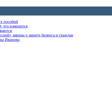
их пособий
: что изменится
ываются
ией» законы о защите бизнеса и граждан
оны Иванова