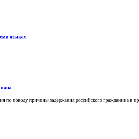
семи языках
янина
я по поводу причины задержания российского гражданина в праж