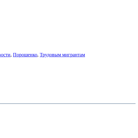
вости
,
Порошенко
,
Трудовым мигрантам