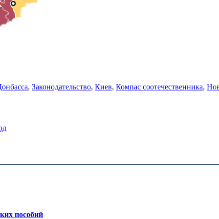
Донбасса
,
Законодательство
,
Киев
,
Компас соотечественника
,
Но
од
ских пособий