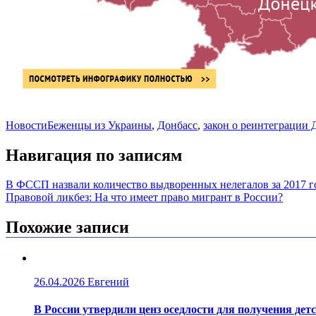
Новости
Беженцы из Украины
,
Донбасс
,
закон о реинтеграции 
Навигация по записям
В ФССП назвали количество выдворенных нелегалов за 2017 г
Правовой ликбез: На что имеет право мигрант в России?
Похожие записи
26.04.2026
Евгений
В России утвердили ценз оседлости для получения дет