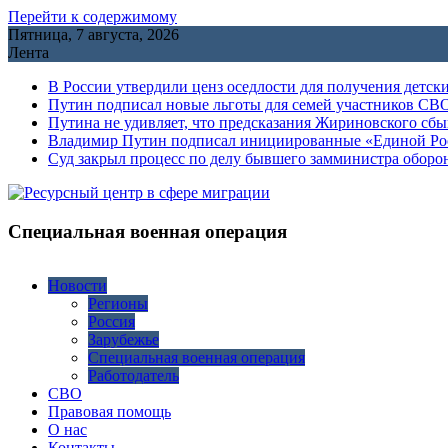
Перейти к содержимому
Пятница, 7 августа, 2026
Лента
В России утвердили ценз оседлости для получения детск
Путин подписал новые льготы для семей участников СВО
Путина не удивляет, что предсказания Жириновского сб
Владимир Путин подписал инициированные «Единой Росс
Cуд закрыл процесс по делу бывшего замминистра обор
Специальная военная операция
Новости
Регионы
Россия
Зарубежье
Специальная военная операция
Работодатель
СВО
Правовая помощь
О нас
Контакты