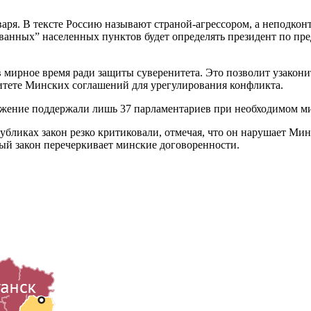
варя. В тексте Россию называют страной-агрессором, а неподко
анных” населенных пунктов будет определять президент по пр
в мирное время ради защиты суверенитета. Это позволит узакон
итете Минских соглашений для урегулирования конфликта.
ожение поддержали лишь 37 парламентариев при необходимом ми
ликах закон резко критиковали, отмечая, что он нарушает Мин
ый закон перечеркивает минские договоренности.